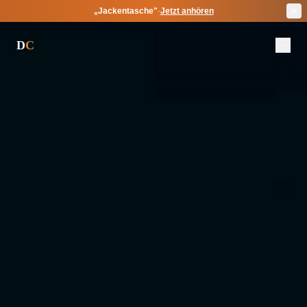
„
Jackentasche
"
·
Jetzt anhören
D
C